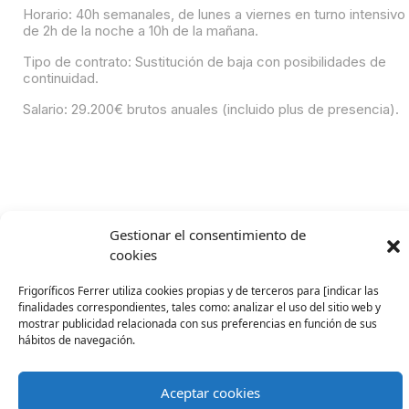
Horario: 40h semanales, de lunes a viernes en turno intensivo
de 2h de la noche a 10h de la mañana.
Tipo de contrato: Sustitución de baja con posibilidades de
continuidad.
Salario: 29.200€ brutos anuales (incluido plus de presencia).
Gestionar el consentimiento de
Contacto
cookies
+34 93 886 25 00
fferrer@fferrer.com
Canal Ético
Siguenos
Frigoríficos Ferrer utiliza cookies propias y de terceros para [indicar las
Frigorífics Ferrer S.A.U
finalidades correspondientes, tales como: analizar el uso del sitio web y
Todos los derechos reservados. 2026.
ferrer_cong
FFerrer
|
Cookies
|
Calidad
Privacidad
mostrar publicidad relacionada con sus preferencias en función de sus
hábitos de navegación.
Trabaja con nosotros
Catálogos
Compra Online
Aceptar cookies
Certificados