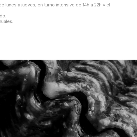
e lunes a jueves, en turno intensivo de 14h a 22h y el
ido.
nuales.