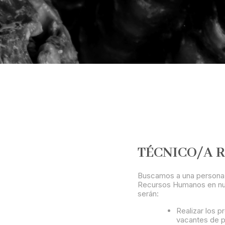
TÉCNICO/A 
Buscamos a una persona 
Recursos Humanos en nues
serán:
Realizar los p
vacantes de pe