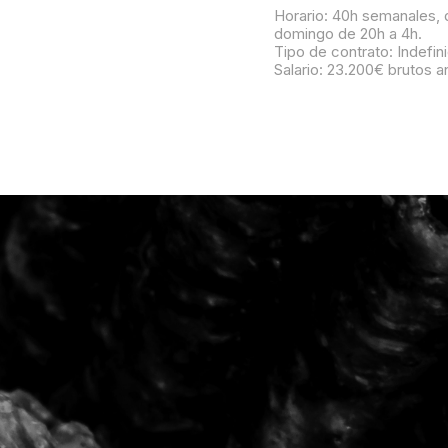
Horario: 40h semanales, d
domingo de 20h a 4h.
Tipo de contrato: Indefin
Salario: 23.200€ brutos a