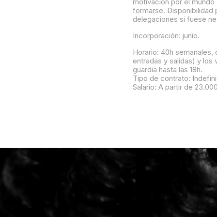
motivación por el mundo
formarse. Disponibilidad
delegaciones si fuese ne
Incorporación: junio.
Horario: 40h semanales, d
entradas y salidas) y los 
guardia hasta las 18h.
Tipo de contrato: Indefin
Salario: A partir de 23.0