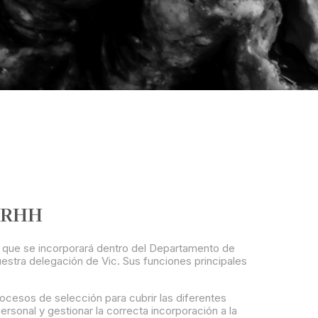
RRHH
que se incorporará dentro del Departamento de
tra delegación de Vic. Sus funciones principales
rocesos de selección para cubrir las diferentes
rsonal y gestionar la correcta incorporación a la