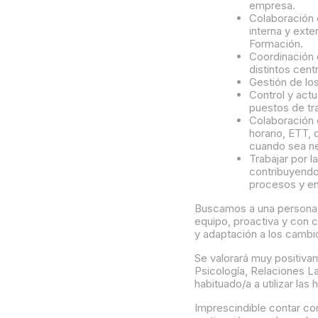
empresa.
Colaboración 
interna y exte
Formación.
Coordinación 
distintos cent
Gestión de lo
Control y act
puestos de tr
Colaboración e
horario, ETT,
cuando sea ne
Trabajar por l
contribuyendo 
procesos y en
Buscamos a una persona c
equipo, proactiva y con c
y adaptación a los cambi
Se valorará muy positivam
Psicología, Relaciones L
habituado/a a utilizar las
Imprescindible contar co