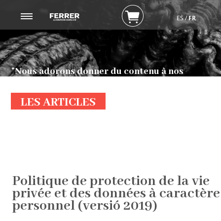
ES
/
FR
ENTREPRISE
PRODUITS
"Nous adorons donner du contenu à nos
CONTACTER
clients!"
JOURNAL
LES ARTICLES
Politique de protection de la vie
privée et des données à caractère
personnel (versió 2019)